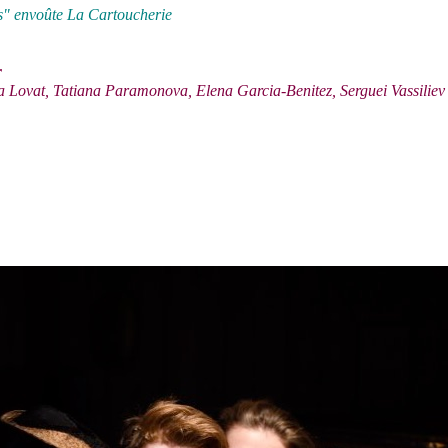
s" envoûte La Cartoucherie
er
 Lovat, Tatiana Paramonova, Elena Garcia-Benitez, Serguei Vassiliev
s