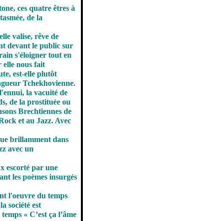
tone, ces quatre êtres à
tasmée, de la
le valise, rêve de
nt devant le public sur
rain s'éloigner tout en
 elle nous fait
e, est-elle plutôt
langueur Tchekhovienne.
'ennui, la vacuité de
ds, de la prostituée ou
nsons Brechtiennes de
 Rock et au Jazz. Avec
joue brillamment dans
azz avec un
ux escorté par une
ant les poèmes insurgés
nt l'oeuvre du temps
a société est
 temps « C’est ça l’âme