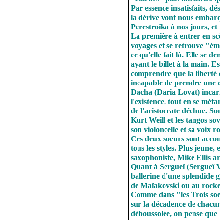
Par essence insatisfaits, d
la dérive vont nous embarq
Perestroïka à nos jours, et 
La première à entrer en sc
voyages et se retrouve "émi
ce qu'elle fait là. Elle se 
ayant le billet à la main. Es
comprendre que la liberté d
incapable de prendre une d
Dacha (Daria Lovat) incarne
l'existence, tout en se méta
de l'aristocrate déchue. S
Kurt Weill et les tangos so
son violoncelle et sa voix ro
Ces deux soeurs sont accom
tous les styles. Plus jeune
saxophoniste, Mike Ellis a
Quant à Sergueï (Sergueï V
ballerine d'une splendide 
de Maïakovski ou au rocker
Comme dans "les Trois soeu
sur la décadence de chacun e
déboussolée, on pense que 