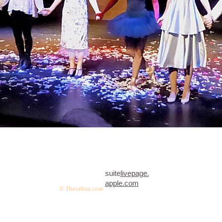
suite
livepage.
apple.com
© Theothea.com