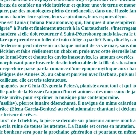
ésireux de combler un vide intérieur et quitter une vie terne et mono
uer, par des monologues pleins de mélancolie, dans une Russie fan
nous chanter leur spleen, leurs aspirations, leurs espoirs déçus.
ène est Tania (Tatiana Paramonova) qui, flanquée d'une sempiternel
grée" à Paris et finalement atterrit à la Cartoucherie, s'interrogea
demandera si elle doit retourner à Saint-Pétersbourg mais laissera le t
t-ce que prendre un billet de train oblige à partir? Non, dit-elle, car
e décision peut intervenir à chaque instant de sa vie mais, sans dout
écision et faire réellement un choix en proie avec cette éternelle 
 le mal-être et chante les envies inassouvies, les amours avortées, l
morphosant pour braver le destin inéluctable de la fille des bas-fon
on répertoire passe par la romance d'une époque mythique aux cha
viétiques des Années 20, au cabaret parisien avec Barbara, puis au
cailleuse, elle est très talentueuse.
pagnées par Génia (Evguenia Peters), pianiste avant tout et qui 
, elle parle de la Russie d'aujourd'hui et animera des morceaux de j
rtiste invité, pour exprimer la musique plus contemporaine.
assiliev), pierrot lunaire désenchanté, il navigue du mime cafarde
grâce (Elena Garcia-Benitez) au révolutionnaire chantant et déclam
 briseur de rêves.
rs" de Tchekhov, la pièce se déroule sur plusieurs années montra
t la ruine de toutes les attentes. La Russie est certes en mutation, l
le bonheur sera pour la prochaine génération et pourtant en même