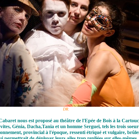
DR.
abaret nous est proposé au théâtre de l'Epée de Bois à la Cartouc
ites, Génia, Dacha,Tania et un homme Sergueï, tels les trois soeur
onnement, provincial à l'époque, ressenti étriqué et vulgaire, brûle
i permettrait de déployer leurs ailes trop repliées sur elles-mêmes.