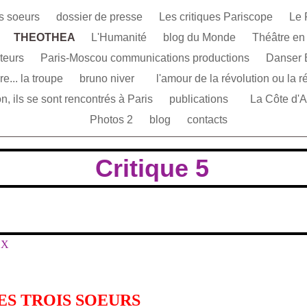
is soeurs
dossier de presse
Les critiques Pariscope
Le 
THEOTHEA
L'Humanité
blog du Monde
Théâtre en
ateurs
Paris-Moscou communications productions
Danser B
e... la troupe
bruno niver
l'amour de la révolution ou la r
n, ils se sont rencontrés à Paris
publications
La Côte d'
Photos 2
blog
contacts
Critique 5
OX
ES TROIS SOEURS